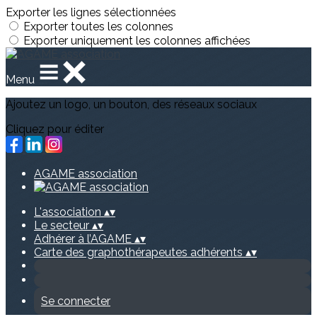
Exporter les lignes sélectionnées
Exporter toutes les colonnes
Exporter uniquement les colonnes affichées
Menu
Ajoutez un logo, un bouton, des réseaux sociaux
Cliquez pour éditer
AGAME association
L'association
▴
▾
Le secteur
▴
▾
Adhérer à l’AGAME
▴
▾
Carte des graphothérapeutes adhérents
▴
▾
Se connecter