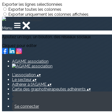
Exporter les lignes sélectionnées
Exporter toutes les colonnes
Exporter uniquement les colonnes affichées
Menu
Ajoutez un logo, un bouton, des réseaux sociaux
Cliquez pour éditer
AGAME association
L'association
▴
▾
Le secteur
▴
▾
Adhérer à l’AGAME
▴
▾
Carte des graphothérapeutes adhérents
▴
▾
Se connecter