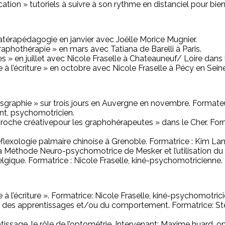
ation » tutoriels à suivre à son rythme en distanciel pour bien
latérapédagogie en janvier avec Joëlle Morice Mugnier.
aphothérapie » en mars avec Tatiana de Barelli à Paris.
 » en juillet avec Nicole Fraselle à Chateauneuf/ Loire dans l
à l’écriture » en octobre avec Nicole Fraselle à Pécy en Sei
sgraphie » sur trois jours en Auvergne en
novembre. Formateur
t, psychomotricien.
oche créativepour les graphohérapeutes » dans le Cher. Forma
éflexologie palmaire chinoise à Grenoble. Formatrice : Kim Lan 
la Méthode Neuro-psychomotrice de Mesker et l’utilisation du t
gique. Formatrice : Nicole Fraselle, kiné-psychomotricienne.
 l’écriture ». Formatrice: Nicole Fraselle, kiné-psychomotric
es des apprentissages et/ou du comportement. Formatrice: Sté
tissage, le rôle de l’optométrie. Intervenant: Maxime huard, o