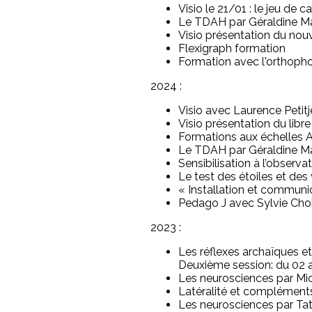
Visio le 21/01 : le jeu de
Le TDAH par Géraldine M
Visio présentation du nouv
Flexigraph formation
Formation avec l'orthopho
2024 :
Visio avec Laurence Petitj
Visio présentation du libr
Formations aux échelles AD
Le TDAH par Géraldine M
Sensibilisation à l’observ
Le test des étoiles et des 
« Installation et communic
Pedago J avec Sylvie Chok
2023 :
Les réflexes archaïques e
Deuxième session: du 02 au
Les neurosciences par Mich
Latéralité et compléments 
Les neurosciences par Tati