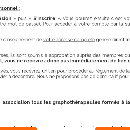
sonnel :
sion
» puis «
S'inscrire
». Vous pourrez ensuite créer v
tre mot de passe). Pour accéder à votre compte par la sui
 le renseignement de
votre adresse complète
génère directeme
rsés, ils sont soumis à approbation auprès des membres du
, vous ne recevrez donc pas immédiatement de lien d
s, vous recevrez un lien pour procéder au règlement de la c
vier à
décembre
. Nous ne proposons pas de demi-tarif pour
association tous les graphothérapeutes formés à la 
es membres du bureau pourront vous répondre en écrivant à :