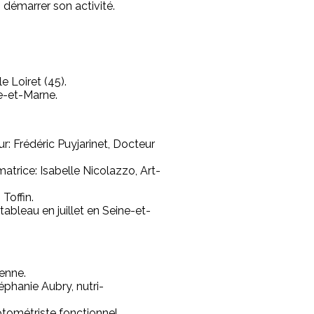
 démarrer son activité.
e Loiret (45).
ne-et-Marne.
: Frédéric Puyjarinet, Docteur
trice: Isabelle Nicolazzo, Art-
Toffin.
ableau en juillet en Seine-et-
ienne.
phanie Aubry, nutri-
ptométriste fonctionnel.