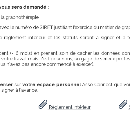
il vous sera demandé
:
à la graphothérapie.
 avec le numéro de SIRET justifiant l’exercice du métier de gr
le règlement intérieur et les statuts seront à signer et à
cent (- 6 mois) en prenant soin de cacher les données confi
otre travail mais c'est pour nous, un gage de sérieux professi
 vous n'avez pas encore commencé à exercer).
verser
sur
votre espace personnel
Asso Connect que vous
 signer à l'avance.
Règlement intérieur
S