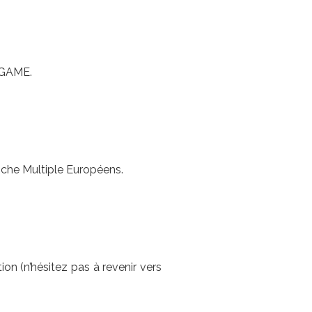
'AGAME.
oche Multiple Européens.
ion (n’hésitez pas à revenir vers