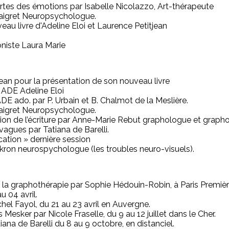
 cartes des émotions par Isabelle Nicolazzo, Art-thérapeute
aigret Neuropsychologue.
eau livre d'Adeline Eloi et Laurence Petitjean
niste Laura Marie
ean pour la présentation de son nouveau livre
e ADE Adeline Eloi
E ado. par P. Urbain et B. Chalmot de la Meslière.
aigret Neuropsychologue.
ation de l’écriture par Anne-Marie Rebut graphologue et graph
vagues par Tatiana de Barelli.
ation » dernière session
ron neurospychologue (les troubles neuro-visuels).
t la graphothérapie par Sophie Hédouin-Robin, à Paris Premièr
 04 avril.
el Fayol, du 21 au 23 avril en Auvergne.
Mesker par Nicole Fraselle, du 9 au 12 juillet dans le Cher.
ana de Barelli du 8 au 9 octobre, en distanciel.